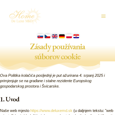
Skip
Consent
Consent
Consent
Consent
Consent
to
to
to
to
to
Main
to
service
service
service
service
service
content
wordpress
complianz
google-
google-
razno
Menu
fonts
recaptcha
Zásady používania
súborov cookie
Ova Politika kolačića posljednji je put ažurirana 4. srpanj 2025 i
primjenjuje se na građane i stalne rezidente Europskog
gospodarskog prostora i Švicarske.
1. Uvod
Naše web mjesto
https://www.deluxemd.sk
(u daljnjem tekstu: "web