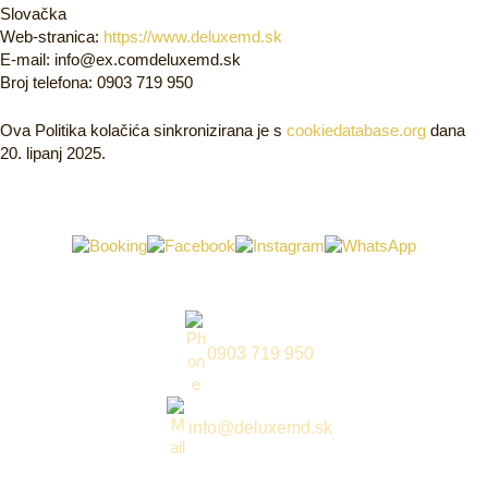
Slovačka
Web-stranica:
https://www.deluxemd.sk
E-mail:
info@
ex.com
deluxemd.sk
Broj telefona: 0903 719 950
Ova Politika kolačića sinkronizirana je s
cookiedatabase.org
dana
20. lipanj 2025.
0903 719 950
info@deluxemd.sk