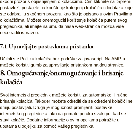
skočni prozor s objašnjenjem o kolačićima. Čim kliknete na "Spremi
postavke", pristajete na korištenje kategorija kolačića i dodataka koje
ste odabrali u skočnom prozoru, kao što je opisano u ovim Pravilima
o kolačićima. Možete onemogućiti korištenje kolačića putem svog
preglednika, ali imajte na umu da naša web-stranica možda više
neće raditi ispravno.
7.1 Upravljajte postavkama pristanka
Učitali ste Politiku kolačića bez podrške za javascript. Na AMP-u
možete koristiti gumb za upravljanje pristankom na dnu stranice.
8. Omogućavanje/onemogućavanje i brisanje
kolačića
Svoj internetski preglednik možete koristiti za automatsko ili ručno
brisanje kolačića. Također možete odrediti da se određeni kolačići ne
smiju postavljati. Druga je mogućnost promijeniti postavke
internetskog preglednika tako da primate poruku svaki put kad se
stavi kolačić. Dodatne informacije o ovim opcijama potražite u
uputama u odjeljku za pomoć vašeg preglednika.