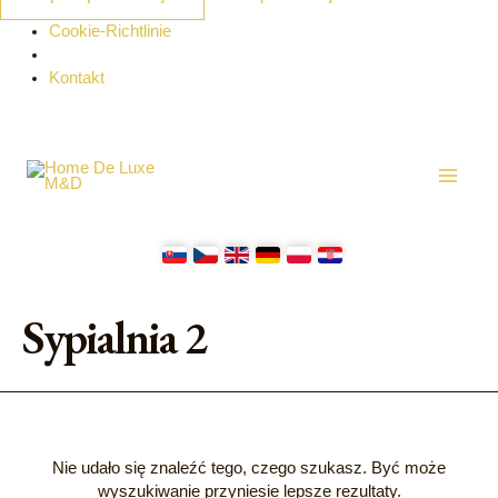
Cookie-Richtlinie
Kontakt
Szukaj
dla:
Main
Menu
Sypialnia 2
Nie udało się znaleźć tego, czego szukasz. Być może
wyszukiwanie przyniesie lepsze rezultaty.